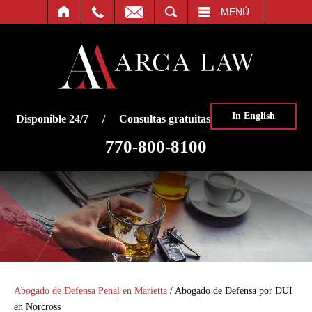
O
BUSCAR
MENÚ
In English
Disponible 24/7 / Consultas gratuitas
770-800-8100
Abogado de Defensa Penal en Marietta
/
Abogado de Defensa por DUI
en Norcross