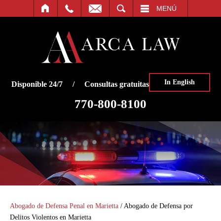
O
BUSCAR
MENÚ
In English
Disponible 24/7 / Consultas gratuitas
770-800-8100
Abogado de Defensa Penal en Marietta
/
Abogado de Defensa por
Delitos Violentos en Marietta