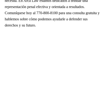
necesita. En Arca Law estamos dedicados a brindar una
representación penal efectiva y orientada a resultados.
Comuníquese hoy al 770-800-8100 para una consulta gratuita y
hablemos sobre cómo podemos ayudarle a defender sus
derechos y su futuro.
Tráfico de drogas
DUI
Delitos sexuales
Delitos violentos