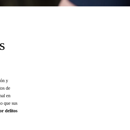
s
Tráfico de drogas
ión y
DUI
tos de
nal en
Delitos sexuales
do que sus
r delitos
Delitos violentos