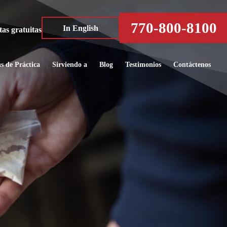
770-800-8100
In English
s gratuitas
s de Práctica
Sirviendo a
Blog
Testimonios
Contáctenos