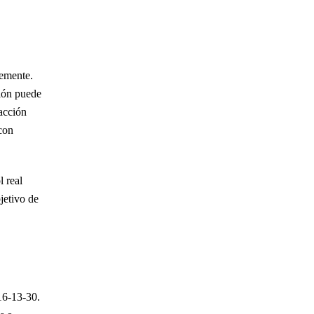
el abogado Alex Arca. Desde la consulta inicial
hasta la resolución de mi caso, demostró
profesionalismo, experiencia y un genuino
interés por mi situación.…
LEER MÁS
lemente.
sión puede
— Maddie M.
acción
con
Contraté al Sr. Arca para el caso de mi primo y
también por una multa por exceso de
l real
velocidad, y debo decir que todo fue 100 %
jetivo de
fluido de principio…
LEER MÁS
— Luis M.
16-13-30.
Recomiendo ampliamente a Alex Arca si