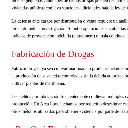
Incluso pequeñas cantidades de ciertas drogas pueden resultar en
viviendas públicas conlleva sanciones adicionales bajo la ley de 
La defensa ante cargos por distribución o venta requiere un análi
orden durante la investigación. Si hubo operaciones encubiertas o
indicios de provocación indebida (entrapment) o mala conducta.
Fabricación de Drogas
Fabricar drogas, ya sea cultivar marihuana o producir metanfet
la producción de sustancias controladas sin la debida autorizaci
cultivar plantas de marihuana.
Los delitos por fabricación frecuentemente conllevan múltiples ca
producción. En Arca Law, luchamos por reducir o desestimar esto
otros métodos utilizados para obtener evidencia por parte de las 