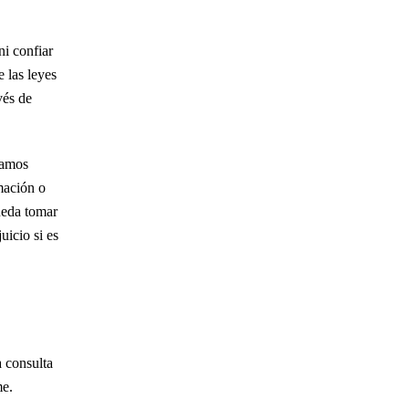
Alex Arca es definitivamente alguien que uno
ni confiar
quiere tener de su lado. No sé ni por dónde
 las leyes
empezar para expresar lo agradecido y feliz que
vés de
estoy con el resultado de…
LEER MÁS
— Justin L.
jamos
imación o
pueda tomar
Estoy eternamente agradecida por el trabajo de
icio si es
Alex Arca. Obtuvo mi fianza increíblemente
rápido, sin perder tiempo. Las cosas habrían
terminado muy mal si no hubiera sido por el
trabajo…
LEER MÁS
 consulta
— Mary M.
me.