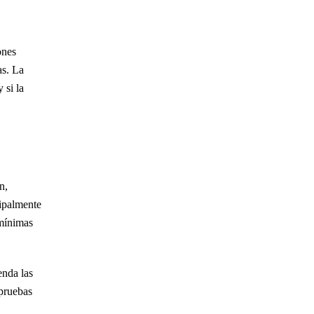
Delitos de robo
ones
as. La
 si la
Recomiendo ampliamente que, si usted o su
familia necesitan un buen abogado, contraten al
Sr. Arca. Estaba pasando por un momento
n,
difícil y había tomado malas decisiones que me
cipalmente
llevaron…
LEER MÁS
 mínimas
— Lindsay M.
enda las
pruebas
Tuve una experiencia fantástica trabajando con