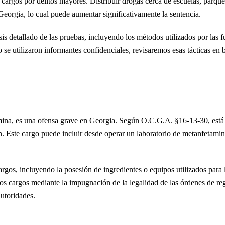
 cargos por delitos mayores. Distribuir drogas cerca de escuelas, parque
Georgia, lo cual puede aumentar significativamente la sentencia.
sis detallado de las pruebas, incluyendo los métodos utilizados por las f
 se utilizaron informantes confidenciales, revisaremos esas tácticas en 
amina, es una ofensa grave en Georgia. Según O.C.G.A. §16-13-30, está
ón. Este cargo puede incluir desde operar un laboratorio de metanfetamin
rgos, incluyendo la posesión de ingredientes o equipos utilizados para 
s cargos mediante la impugnación de la legalidad de las órdenes de reg
autoridades.