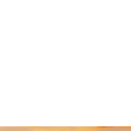
Alex Arca fue maravilloso ayudándome a
negociar mi caso. Al ser de otro estado, fue más
difícil organizar todo, y no tendría la libertad
que tengo ahora si no fuera…
LEER MÁS
— Kal L.