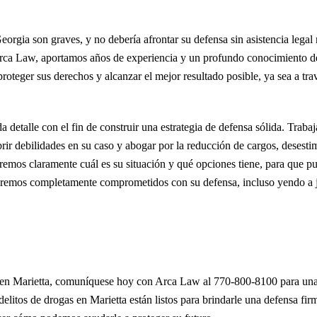
orgia son graves, y no debería afrontar su defensa sin asistencia legal 
n Arca Law, aportamos años de experiencia y un profundo conocimiento de
teger sus derechos y alcanzar el mejor resultado posible, ya sea a tra
 detalle con el fin de construir una estrategia de defensa sólida. Traba
brir debilidades en su caso y abogar por la reducción de cargos, desest
diremos claramente cuál es su situación y qué opciones tiene, para que 
aremos completamente comprometidos con su defensa, incluso yendo a ju
as en Marietta, comuníquese hoy con Arca Law al 770-800-8100 para una
elitos de drogas en Marietta están listos para brindarle una defensa fir