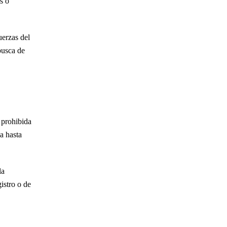
s o
necesita un abogado excepcional. Me ayudó
con mi caso de divorcio y un caso penal. No
uerzas del
podría estar más satisfecha con el resultado
busca de
de…
LEER MÁS
— Elizabeth T.
¡El Sr. Arca es único! Mi esposo y yo
 prohibida
enfrentábamos juntos más de 80 años de
a hasta
prisión. ¡Hoy salimos juntos del tribunal y
estamos en casa! Tiene una pasión increíble…
la
LEER MÁS
istro o de
— Chanty S.